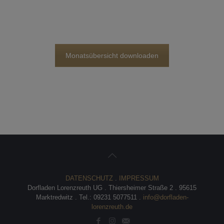
Monatsübersicht downloaden
DATENSCHUTZ
.
IMPRESSUM
Dorfladen Lorenzreuth UG . Thiersheimer Straße 2 . 95615
Marktredwitz . Tel.: 09231 5077511 .
info@dorfladen-
lorenzreuth.de